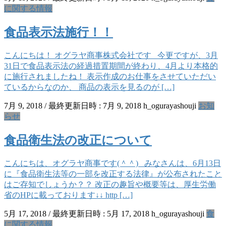
に関する情報
食品表示法施行！！
こんにちは！ オグラヤ商事株式会社です 今更ですが、3月
31日で食品表示法の経過措置期間が終わり、4月より本格的
に施行されましたね！ 表示作成のお仕事をさせていただい
ているからなのか、 商品の表示を見るのが […]
7月 9, 2018
/ 最終更新日時 :
7月 9, 2018
h_ogurayashouji
お知
らせ
食品衛生法の改正について
こんにちは、オグラヤ商事です(＾＾) みなさんは、6月13日
に『食品衛生法等の一部を改正する法律』が公布されたこと
はご存知でしょうか？？ 改正の趣旨や概要等は、厚生労働
省のHPに載っております↓↓ http […]
5月 17, 2018
/ 最終更新日時 :
5月 17, 2018
h_ogurayashouji
食
に関する情報