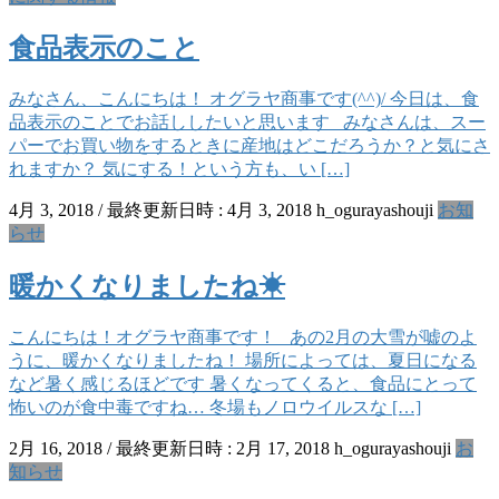
食品表示のこと
みなさん、こんにちは！ オグラヤ商事です(^^)/ 今日は、食
品表示のことでお話ししたいと思います みなさんは、スー
パーでお買い物をするときに産地はどこだろうか？と気にさ
れますか？ 気にする！という方も、い […]
4月 3, 2018
/ 最終更新日時 :
4月 3, 2018
h_ogurayashouji
お知
らせ
暖かくなりましたね☀
こんにちは！オグラヤ商事です！ あの2月の大雪が嘘のよ
うに、暖かくなりましたね！ 場所によっては、夏日になる
など暑く感じるほどです 暑くなってくると、食品にとって
怖いのが食中毒ですね… 冬場もノロウイルスな […]
2月 16, 2018
/ 最終更新日時 :
2月 17, 2018
h_ogurayashouji
お
知らせ