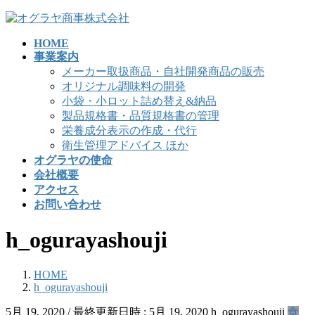
コ
ナ
ン
ビ
HOME
テ
ゲ
事業案内
ン
ー
メーカー取扱商品・自社開発商品の販売
ツ
シ
オリジナル調味料の開発
へ
ョ
小袋・小ロット詰め替え&納品
ス
ン
製品規格書・品質規格書の管理
キ
に
栄養成分表示の作成・代行
ッ
移
衛生管理アドバイス ほか
プ
動
オグラヤの使命
会社概要
アクセス
お問い合わせ
h_ogurayashouji
HOME
h_ogurayashouji
5月 19, 2020
/ 最終更新日時 :
5月 19, 2020
h_ogurayashouji
食