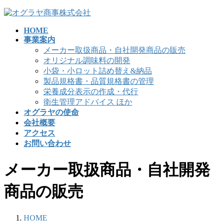
コ
ナ
ン
ビ
HOME
テ
ゲ
事業案内
ン
ー
メーカー取扱商品・自社開発商品の販売
ツ
シ
オリジナル調味料の開発
へ
ョ
小袋・小ロット詰め替え&納品
ス
ン
製品規格書・品質規格書の管理
キ
に
栄養成分表示の作成・代行
ッ
移
衛生管理アドバイス ほか
プ
動
オグラヤの使命
会社概要
アクセス
お問い合わせ
メーカー取扱商品・自社開発
商品の販売
HOME